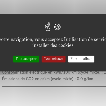
otre navigation, vous acceptez l'utilisation de servi
installer des cookies
Tout accepter
Tout refuser
Personnaliser
Autonomie électrique (WLTP combiné) :
Autonomie de 305
Consommation électrique en kWh/100 km (cycle mixte) :
1
Émissions de CO2 en g/km (cycle mixte) :
0.0 g/km