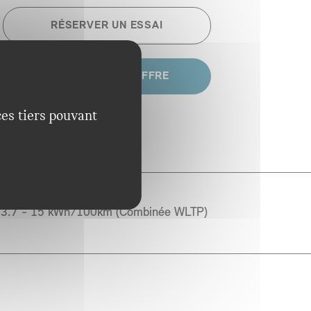
RÉSERVER UN ESSAI
DEMANDER UNE OFFRE
ces tiers pouvant
 to 402 km (WLTP)
3.7 - 15 kWh/100km (Combinée WLTP)